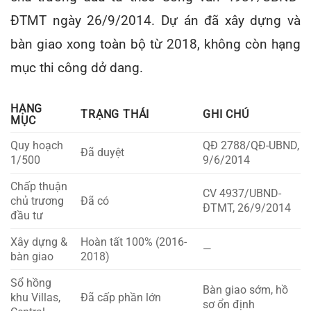
ĐTMT ngày 26/9/2014. Dự án đã xây dựng và
bàn giao xong toàn bộ từ 2018, không còn hạng
mục thi công dở dang.
HẠNG
TRẠNG THÁI
GHI CHÚ
MỤC
Quy hoạch
QĐ 2788/QĐ-UBND,
Đã duyệt
1/500
9/6/2014
Chấp thuận
CV 4937/UBND-
chủ trương
Đã có
ĐTMT, 26/9/2014
đầu tư
Xây dựng &
Hoàn tất 100% (2016-
—
bàn giao
2018)
Sổ hồng
Bàn giao sớm, hồ
khu Villas,
Đã cấp phần lớn
sơ ổn định