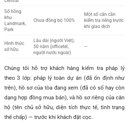
Central
Sổ hồng
Một số căn cần
khu
Chưa đồng bộ 100%
kiểm tra riêng trước
Landmark,
khi giao dịch
Park
Lâu dài (người Việt);
Hình thức
50 năm (officetel,
—
sở hữu
người nước ngoài)
Chúng tôi hỗ trợ khách hàng kiểm tra pháp lý
theo 3 lớp: pháp lý toàn dự án (đã ổn định như
trên), hồ sơ của tòa đang xem (đã có sổ hay còn
dạng hợp đồng mua bán), và hồ sơ riêng của căn
hộ (tên chủ sở hữu, diện tích thực tế, tình trạng
thế chấp) — trước khi khách đặt cọc.