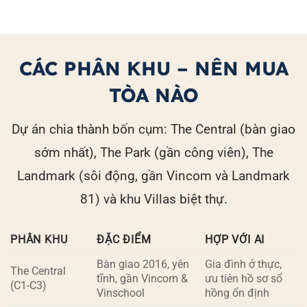
CÁC PHÂN KHU – NÊN MUA
TÒA NÀO
Dự án chia thành bốn cụm: The Central (bàn giao
sớm nhất), The Park (gần công viên), The
Landmark (sôi động, gần Vincom và Landmark
81) và khu Villas biệt thự.
PHÂN KHU
ĐẶC ĐIỂM
HỢP VỚI AI
Bàn giao 2016, yên
Gia đình ở thực,
The Central
tĩnh, gần Vincom &
ưu tiên hồ sơ sổ
(C1-C3)
Vinschool
hồng ổn định