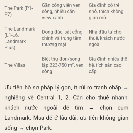
Gần công viên ven
Gia đình có trẻ
The Park (P1-
sông, nhiều căn
nhỏ, thích không
P7)
view xanh
gian mở
The Landmark
Đông đúc, sát cổng
Nhà đầu tư cho
(L1-L6,
chính và trung tâm
thuê, khách nước
Landmark
thương mại
ngoài
Plus)
Biệt thự đơn/song
Gia đình nhiều thế
The Villas
lập 223-750 m², ven
hệ, tích sản cao
sông
cấp
Ưu tiên hồ sơ pháp lý gọn, ít rủi ro tranh chấp →
nghiêng về Central 1, 2. Cần cho thuê nhanh,
khách nước ngoài dễ tìm → chọn cụm
Landmark. Mua để ở lâu dài, ưu tiên không gian
sống → chọn Park.