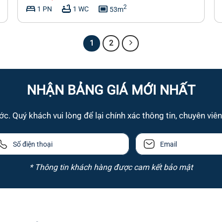
bed
bathtub
capture
2
1 PN
1 WC
53m
1
2
NHẬN BẢNG GIÁ MỚI NHẤT
c. Quý khách vui lòng để lại chính xác thông tin, chuyên viên 
* Thông tin khách hàng được cam kết bảo mật