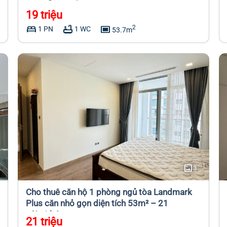
19 triệu
bed
bathtub
capture
2
1 PN
1 WC
53.7m
imagesmode
3
Cho thuê căn hộ 1 phòng ngủ tòa Landmark
Plus căn nhỏ gọn diện tích 53m² – 21
triệu/tháng
21 triệu