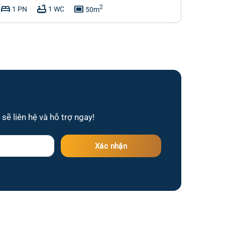
bed
bathtub
capture
2
1 PN
1 WC
50m
sẽ liên hệ và hỗ trợ ngay!