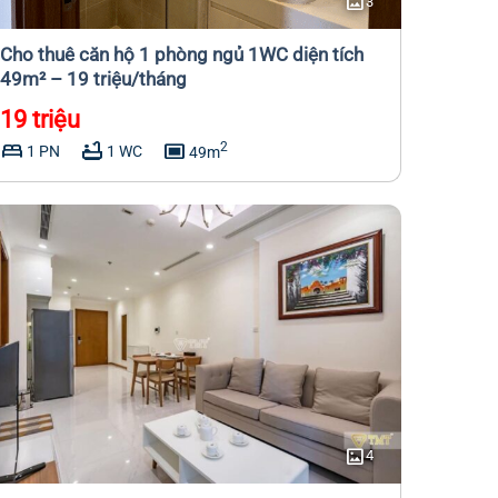
imagesmode
3
Cho thuê căn hộ 1 phòng ngủ 1WC diện tích
49m² – 19 triệu/tháng
19 triệu
bed
bathtub
capture
2
1 PN
1 WC
49m
imagesmode
4