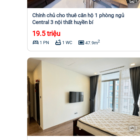
imagesmode
5
Chính chủ cho thuê căn hộ 1 phòng ngủ
Central 3 nội thất huyền bí
19.5 triệu
bed
bathtub
capture
2
1 PN
1 WC
47.9m
imagesmode
3