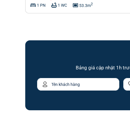
bed
bathtub
capture
2
1 PN
1 WC
53.3m
Bảng giá cập nhật 1h trướ