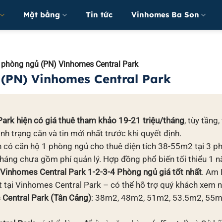
Mặt bằng
Tin tức
Vinhomes Ba Son
 phòng ngủ (PN) Vinhomes Central Park
 (PN) Vinhomes Central Park
ark hiện có giá thuê tham khảo 19-21 triệu/tháng
, tùy tầng
nh trạng căn và tin mới nhất trước khi quyết định.
có căn hộ 1 phòng ngủ cho thuê diện tích 38-55m2 tại 3 ph
háng chưa gồm phí quản lý. Hợp đồng phổ biến tối thiểu 1 nă
inhomes Central Park 1-2-3-4 Phòng ngủ giá tốt nhất
. Am 
 tại Vinhomes Central Park – có thể hỗ trợ quý khách xem 
 Central Park (Tân Cảng)
: 38m2, 48m2, 51m2, 53.5m2, 55m2 