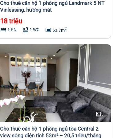
Cho thuê căn hộ 1 phòng ngủ Landmark 5 NT
Vinleasing, hướng mát
18 triệu
bed
bathtub
capture
2
1 PN
1 WC
53.7m
imagesmode
3
Cho thuê căn hộ 1 phòng ngủ tòa Central 2
view sông diện tích 53m² – 20,5 triệu/tháng