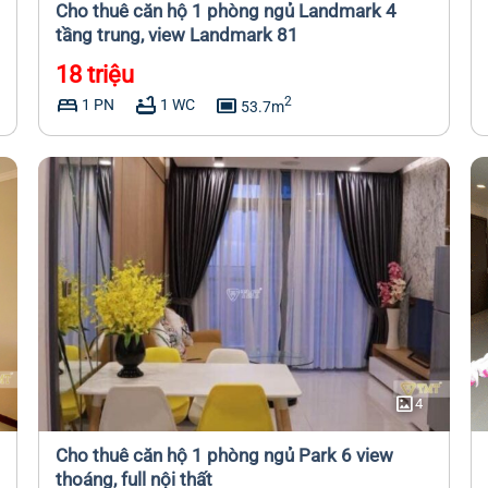
Cho thuê căn hộ 1 phòng ngủ Landmark 4
tầng trung, view Landmark 81
18 triệu
bed
bathtub
capture
2
1 PN
1 WC
53.7m
imagesmode
4
Cho thuê căn hộ 1 phòng ngủ Park 6 view
thoáng, full nội thất