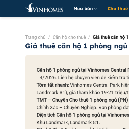
Bỏ
Mua bán
Cho thuê
qua
nội
dung
Trang chủ
/
Căn hộ cho thuê
/
Giá thuê căn hộ 1
Giá thuê căn hộ 1 phòng ngủ
Căn hộ 1 phòng ngủ tại Vinhomes Central P
T8/2026. Liên hệ chuyên viên để kiểm tra tì
Tóm tắt nhanh:
Vinhomes Central Park hiện 
Landmark 81), giá tham khảo 19-21 triệu/t
TMT – Chuyên Cho thuê 1 phòng ngủ (PN) V
Chính Xác – Chuyên Nghiệp. Văn phòng đặt
Diện tích Căn hộ 1 phòng ngủ tại Vinhomes
Khu Landmark, Landmark 81.