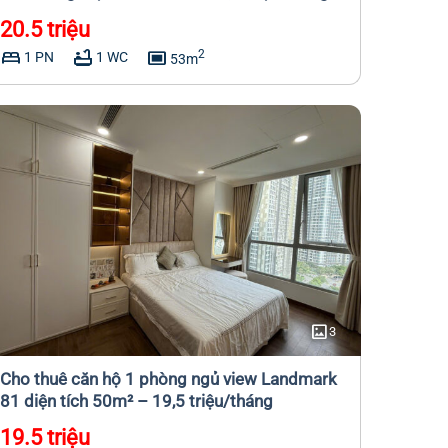
20.5 triệu
bed
bathtub
capture
2
1 PN
1 WC
53m
imagesmode
3
Cho thuê căn hộ 1 phòng ngủ view Landmark
81 diện tích 50m² – 19,5 triệu/tháng
19.5 triệu