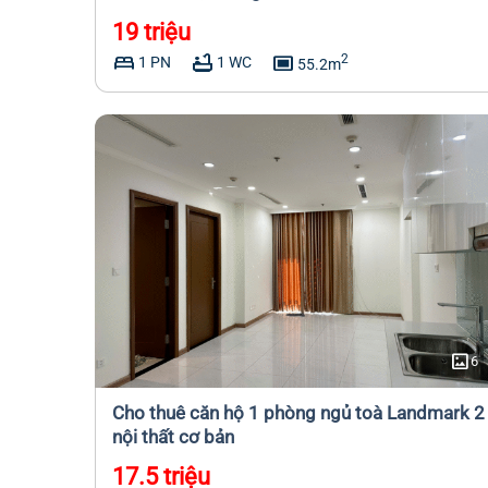
19 triệu
bed
bathtub
capture
2
1 PN
1 WC
55.2m
imagesmode
6
Cho thuê căn hộ 1 phòng ngủ toà Landmark 2
nội thất cơ bản
17.5 triệu