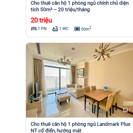
Cho thuê căn hộ 1 phòng ngủ chính chủ diện
tích 50m² – 20 triệu/tháng
20 triệu
bed
bathtub
capture
2
1 PN
1 WC
50m
imagesmode
7
Cho thuê căn hộ 1 phòng ngủ Landmark Plus
NT cố điển, hướng mát