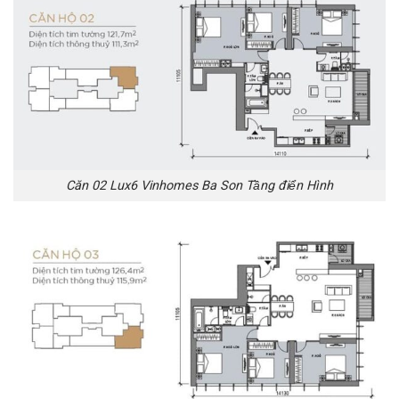
Căn 02 Lux6 Vinhomes Ba Son Tầng điển Hình