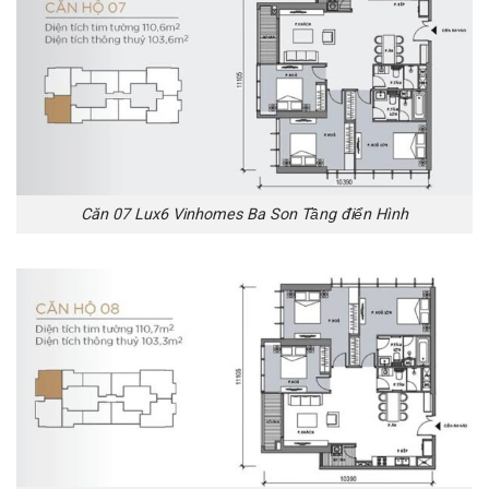
Căn 07 Lux6 Vinhomes Ba Son Tầng điển Hình