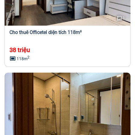
imagesmode
3
Cho thuê Officetel diện tích 118m²
38 triệu
capture
2
118m