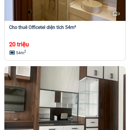
imagesmode
3
Cho thuê Officetel diện tích 54m²
20 triệu
capture
2
54m