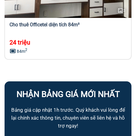
imagesmode
3
Cho thuê Officetel diện tích 84m²
24 triệu
capture
2
84m
NHẬN BẢNG GIÁ MỚI NHẤT
Bảng giá cập nhật 1h trước. Quý khách vui lòng để
lại chính xác thông tin, chuyên viên sẽ liên hệ và hỗ
trợ ngay!