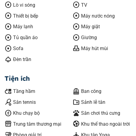
adjust
adjust
Lò vi sóng
TV
adjust
adjust
Thiết bị bếp
Máy nước nóng
adjust
adjust
Máy lạnh
Máy giặt
adjust
adjust
Tủ quần áo
Giường
adjust
range_hood
Sofa
Máy hút mùi
light
Đèn trần
Tiện ích
move_up
balcony
Tầng hầm
Ban công
sports_tennis
create_new_folder
Sân tennis
Sảnh lễ tân
run_circle
pets
Khu chạy bộ
Sân chơi thú cưng
local_convenience_store
sports_and_outdoors
Trung tâm thương mại
Khu thể thao ngoài trời
relax
self_improvement
Phòng giải trí
Khu tập Yoga