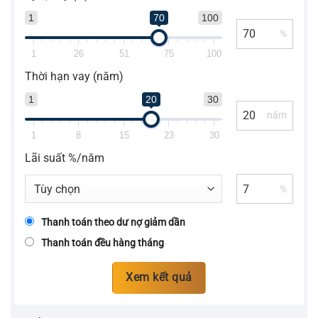
1
70
100
%
1
26
51
75
100
Thời hạn vay (năm)
1
20
30
năm
1
8
15
23
30
Lãi suất %/năm
%
Thanh toán theo dư nợ giảm dần
Thanh toán đều hàng tháng
Xem kết quả