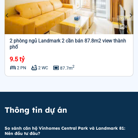
imagesmode
6
2 phòng ngủ Landmark 2 cần bán 87.8m2 view thành
phố
9.5 tỷ
bed
bathtub
capture
2
2 PN
2 WC
87.7m
Thông tin dự án
So sánh căn hộ Vinhomes Central Park và Landmark 81:
Nên đầu tư đâu?