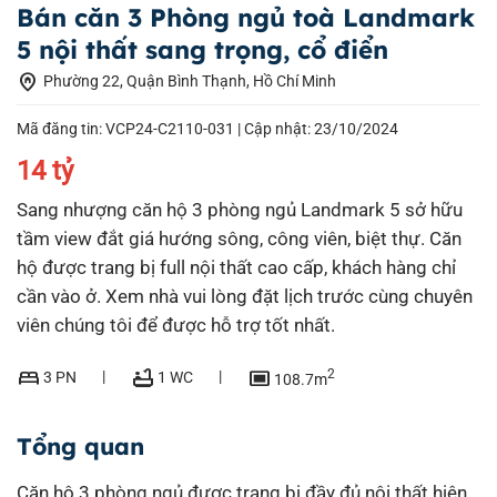
Bán căn 3 Phòng ngủ toà Landmark
5 nội thất sang trọng, cổ điển
home_pin
Phường 22, Quận Bình Thạnh, Hồ Chí Minh
Mã đăng tin: VCP24-C2110-031 |
Cập nhật: 23/10/2024
14 tỷ
Sang nhượng căn hộ 3 phòng ngủ Landmark 5 sở hữu
tầm view đắt giá hướng sông, công viên, biệt thự. Căn
hộ được trang bị full nội thất cao cấp, khách hàng chỉ
cần vào ở. Xem nhà vui lòng đặt lịch trước cùng chuyên
viên chúng tôi để được hỗ trợ tốt nhất.
bed
bathtub
capture
2
3 PN
1 WC
108.7m
Tổng quan
Căn hộ 3 phòng ngủ được trang bị đầy đủ nội thất hiện