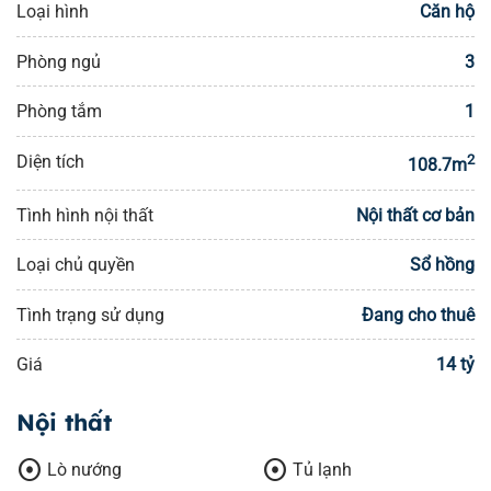
Loại hình
Căn hộ
Phòng ngủ
3
Phòng tắm
1
Diện tích
2
108.7m
Tình hình nội thất
Nội thất cơ bản
Loại chủ quyền
Sổ hồng
Tình trạng sử dụng
Đang cho thuê
Giá
14 tỷ
Nội thất
adjust
adjust
Lò nướng
Tủ lạnh