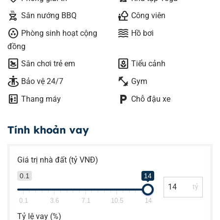
outdoor_grill
nature_people
Sân nướng BBQ
Công viên
communities
waves
Phòng sinh hoạt cộng
Hồ bơi
đồng
bedroom_baby
yard
Sân chơi trẻ em
Tiểu cảnh
guardian
fitness_center
Bảo vệ 24/7
Gym
elevator
local_parking
Thang máy
Chỗ đậu xe
Tính khoản vay
Giá trị nhà đất (tỷ VNĐ)
0.1
14
tỷ
0.1
3.6
7.1
10.5
14
Tỷ lệ vay (%)