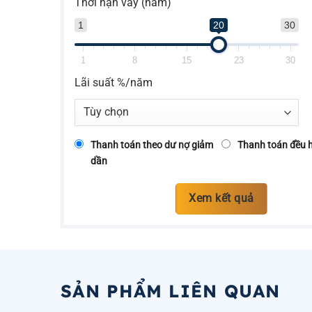
Thời hạn vay (năm)
1
20
30
1
8
15
23
30
Lãi suất %/năm
Thanh toán theo dư nợ giảm
Thanh toán đều 
dần
Xem kết quả
SẢN PHẨM LIÊN QUAN