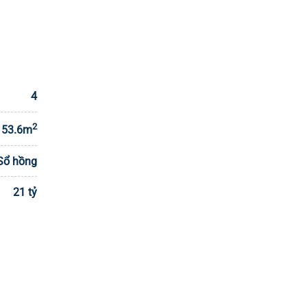
4
2
153.6m
Sổ hồng
21 tỷ