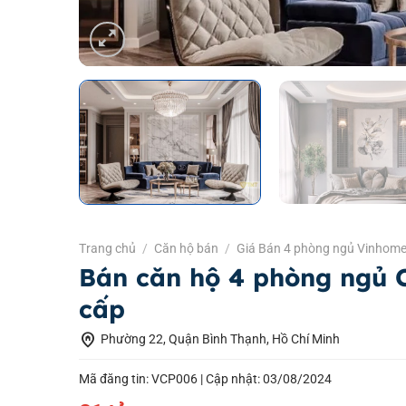
Trang chủ
/
Căn hộ bán
/
Giá Bán 4 phòng ngủ Vinhome
Bán căn hộ 4 phòng ngủ C
cấp
home_pin
Phường 22, Quận Bình Thạnh, Hồ Chí Minh
Mã đăng tin: VCP006 |
Cập nhật: 03/08/2024