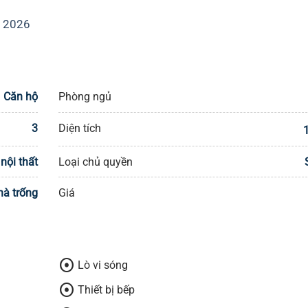
k 2026
Căn hộ
Phòng ngủ
3
Diện tích
nội thất
Loại chủ quyền
hà trống
Giá
adjust
Lò vi sóng
adjust
Thiết bị bếp