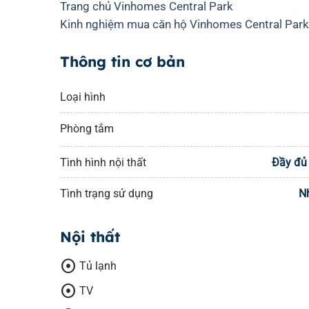
Trang chủ Vinhomes Central Park
Kinh nghiệm mua căn hộ Vinhomes Central Par
Thông tin cơ bản
Loại hình
Phòng tắm
Tình hình nội thất
Đầy đủ 
Tình trạng sử dụng
N
Nội thất
adjust
Tủ lạnh
adjust
TV