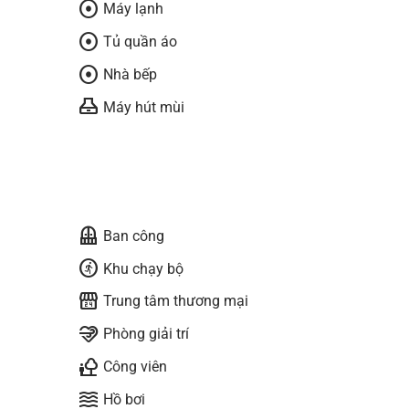
adjust
Máy lạnh
adjust
Tủ quần áo
adjust
Nhà bếp
range_hood
Máy hút mùi
balcony
Ban công
run_circle
Khu chạy bộ
local_convenience_store
Trung tâm thương mại
relax
Phòng giải trí
nature_people
Công viên
waves
Hồ bơi