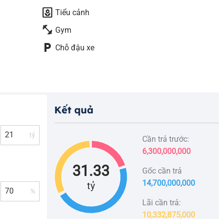
yard
Tiểu cảnh
fitness_center
Gym
local_parking
Chỗ đậu xe
Kết quả
tỷ
Cần trả trước:
6,300,000,000
31.33
Gốc cần trả
14,700,000,000
tỷ
%
Lãi cần trả:
10,332,875,000