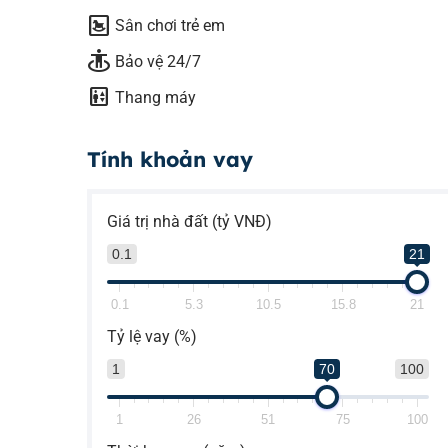
bedroom_baby
Sân chơi trẻ em
guardian
Bảo vệ 24/7
elevator
Thang máy
Tính khoản vay
Giá trị nhà đất (tỷ VNĐ)
0.1
21
0.1
5.3
10.5
15.8
21
Tỷ lệ vay (%)
1
70
100
1
26
51
75
100