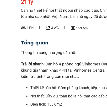
21 tỷ
Căn hộ thiết kế nội thất ngoại nhập cao cấp, C
tòa nhà cao nhất Việt Nam. Liên hệ ngay để đượ
bed
bathtub
capture
2
4 PN
3 WC
153.6m
Tổng quan
Thông tin sang nhượng căn hộ:
Trả lời nhanh:
Căn hộ 4 phòng ngủ Vinhomes Cent
khung giá tham khảo 4PN tại Vinhomes Central P
kiểm tra tình trạng căn mới nhất.
Thiết kế căn hộ: Gồm phòng khách, bếp, khu 
Nội thất: Đầy đủ, toàn bộ là nội thất cao cấp
Diện tích: 153,6m2