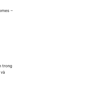
homes –
m trong
 và