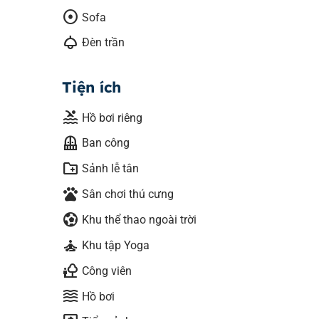
adjust
Sofa
light
Đèn trần
Tiện ích
pool
Hồ bơi riêng
balcony
Ban công
create_new_folder
Sảnh lễ tân
pets
Sân chơi thú cưng
sports_and_outdoors
Khu thể thao ngoài trời
self_improvement
Khu tập Yoga
nature_people
Công viên
waves
Hồ bơi