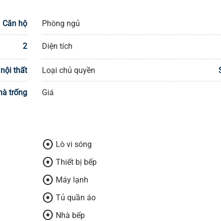
Căn hộ
Phòng ngủ
2
Diện tích
nội thất
Loại chủ quyền
hà trống
Giá
adjust
Lò vi sóng
adjust
Thiết bị bếp
adjust
Máy lạnh
adjust
Tủ quần áo
adjust
Nhà bếp