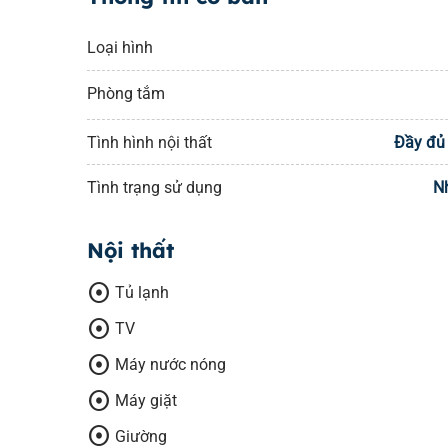
Loại hình
Phòng tắm
Tình hình nội thất
Đầy đủ 
Tình trạng sử dụng
N
Nội thất
adjust
Tủ lạnh
adjust
TV
adjust
Máy nước nóng
adjust
Máy giặt
adjust
Giường