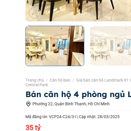
Trang chủ
/
Căn hộ bán
/
Giá bán căn hộ Landmark 81 
Central Park
Bán căn hộ 4 phòng ngủ
home_pin
Phường 22, Quận Bình Thạnh, Hồ Chí Minh
Mã đăng tin: VCP24-C24/3-I |
Cập nhật: 28/03/2025
35 tỷ