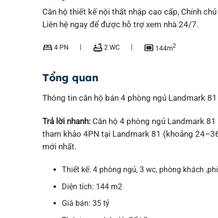
Căn hộ thiết kế nội thất nhập cao cấp, Chính c
Liên hệ ngay để được hỗ trợ xem nhà 24/7.
bed
bathtub
capture
2
4 PN
2 WC
144m
Tổng quan
Thông tin căn hộ bán 4 phòng ngủ Landmark 81
Trả lời nhanh:
Căn hộ 4 phòng ngủ Landmark 81 n
tham khảo 4PN tại Landmark 81 (khoảng 24–36 tỷ
mới nhất.
Thiết kế: 4 phòng ngủ, 3 wc, phòng khách ,ph
Diện tích: 144 m2
Giá bán: 35 tỷ