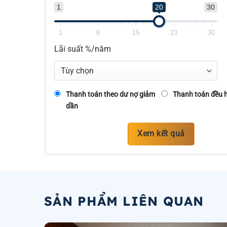
1
20
30
1
8
15
23
30
Lãi suất %/năm
Thanh toán theo dư nợ giảm
Thanh toán đều 
dần
Xem kết quả
SẢN PHẨM LIÊN QUAN