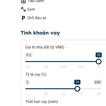
yard
Tiểu cảnh
fitness_center
Gym
local_parking
Chỗ đậu xe
Tính khoản vay
Giá trị nhà đất (tỷ VNĐ)
0.1
35
0.1
8.8
17.6
26.3
35
Tỷ lệ vay (%)
1
70
100
1
26
51
75
100
Thời hạn vay (năm)