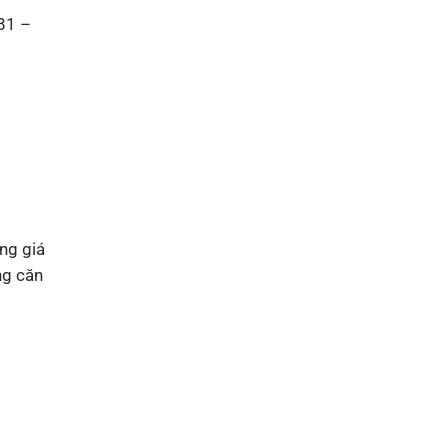
 81 –
ng giá
ng căn