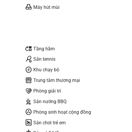
range_hood
Máy hút mùi
move_up
Tầng hầm
sports_tennis
Sân tennis
run_circle
Khu chạy bộ
local_convenience_store
Trung tâm thương mại
relax
Phòng giải trí
outdoor_grill
Sân nướng BBQ
communities
Phòng sinh hoạt cộng đồng
bedroom_baby
Sân chơi trẻ em