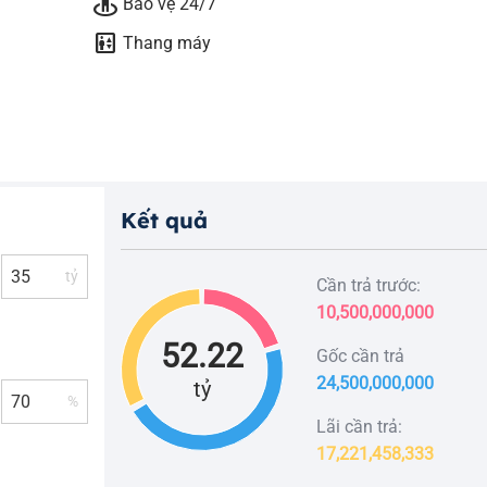
guardian
Bảo vệ 24/7
elevator
Thang máy
Kết quả
tỷ
Cần trả trước:
10,500,000,000
52.22
Gốc cần trả
24,500,000,000
tỷ
%
Lãi cần trả:
17,221,458,333