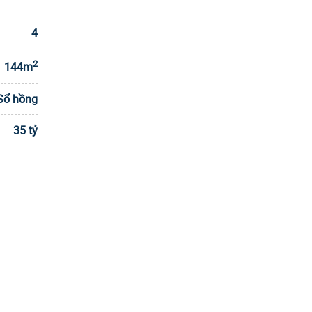
4
2
144m
Sổ hồng
35 tỷ