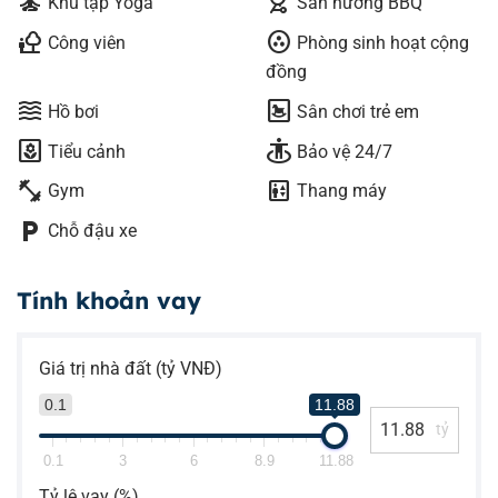
self_improvement
outdoor_grill
Khu tập Yoga
Sân nướng BBQ
nature_people
communities
Công viên
Phòng sinh hoạt cộng
đồng
waves
bedroom_baby
Hồ bơi
Sân chơi trẻ em
yard
guardian
Tiểu cảnh
Bảo vệ 24/7
fitness_center
elevator
Gym
Thang máy
local_parking
Chỗ đậu xe
Tính khoản vay
Giá trị nhà đất (tỷ VNĐ)
0.1
11.88
tỷ
0.1
3
6
8.9
11.88
Tỷ lệ vay (%)