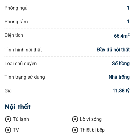
Phòng ngủ
1
Phòng tắm
1
Diện tích
2
66.4m
Tình hình nội thất
Đầy đủ nội thất
Loại chủ quyền
Sổ hồng
Tình trạng sử dụng
Nhà trống
Giá
11.88 tỷ
Nội thất
adjust
adjust
Tủ lạnh
Lò vi sóng
adjust
adjust
TV
Thiết bị bếp