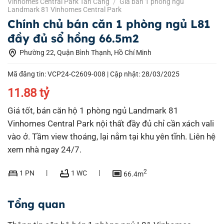
Vinhomes Central Park Tân Cảng
/
Giá bán 1 phòng ngủ
Landmark 81 Vinhomes Central Park
Chính chủ bán căn 1 phòng ngủ L81
đầy đủ sổ hồng 66.5m2
home_pin
Phường 22, Quận Bình Thạnh, Hồ Chí Minh
Mã đăng tin: VCP24-C2609-008 |
Cập nhật: 28/03/2025
11.88 tỷ
Giá tốt, bán căn hộ 1 phòng ngủ Landmark 81
Vinhomes Central Park nội thất đầy đủ chỉ cần xách vali
vào ở. Tầm view thoáng, lại nằm tại khu yên tĩnh. Liên hệ
xem nhà ngay 24/7.
bed
bathtub
capture
2
1 PN
1 WC
66.4m
Tổng quan