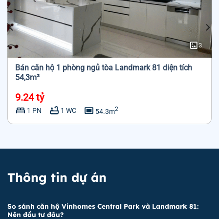
imagesmode
3
Bán căn hộ 1 phòng ngủ tòa Landmark 81 diện tích
54,3m²
9.24 tỷ
bed
bathtub
capture
2
1 PN
1 WC
54.3m
Thông tin dự án
So sánh căn hộ Vinhomes Central Park và Landmark 81:
Nên đầu tư đâu?