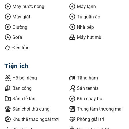
adjust
adjust
Máy nước nóng
Máy lạnh
adjust
adjust
Máy giặt
Tủ quần áo
adjust
adjust
Giường
Nhà bếp
adjust
range_hood
Sofa
Máy hút mùi
light
Đèn trần
Tiện ích
pool
move_up
Hồ bơi riêng
Tầng hầm
balcony
sports_tennis
Ban công
Sân tennis
create_new_folder
run_circle
Sảnh lễ tân
Khu chạy bộ
pets
local_convenience_store
Sân chơi thú cưng
Trung tâm thương mại
sports_and_outdoors
relax
Khu thể thao ngoài trời
Phòng giải trí