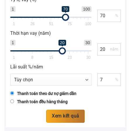
1
70
100
%
1
26
51
75
100
Thời hạn vay (năm)
1
20
30
năm
1
8
15
23
30
Lãi suất %/năm
%
Thanh toán theo dư nợ giảm dần
Thanh toán đều hàng tháng
Xem kết quả