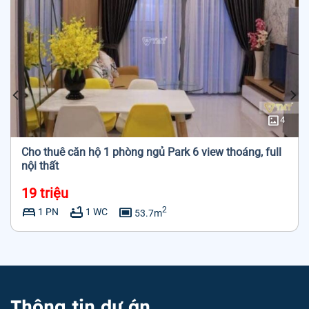
imagesmode
4
Cho thuê căn hộ 1 phòng ngủ Park 6 view thoáng, full
nội thất
19 triệu
bed
bathtub
capture
2
1 PN
1 WC
53.7m
Thông tin dự án