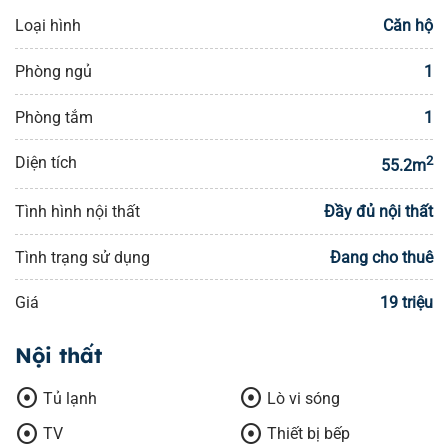
Loại hình
Căn hộ
Phòng ngủ
1
Phòng tắm
1
Diện tích
2
55.2m
Tình hình nội thất
Đầy đủ nội thất
Tình trạng sử dụng
Đang cho thuê
Giá
19 triệu
Nội thất
adjust
adjust
Tủ lạnh
Lò vi sóng
adjust
adjust
TV
Thiết bị bếp