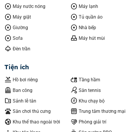
adjust
adjust
Máy nước nóng
Máy lạnh
adjust
adjust
Máy giặt
Tủ quần áo
adjust
adjust
Giường
Nhà bếp
adjust
range_hood
Sofa
Máy hút mùi
light
Đèn trần
Tiện ích
pool
move_up
Hồ bơi riêng
Tầng hầm
balcony
sports_tennis
Ban công
Sân tennis
create_new_folder
run_circle
Sảnh lễ tân
Khu chạy bộ
pets
local_convenience_store
Sân chơi thú cưng
Trung tâm thương mại
sports_and_outdoors
relax
Khu thể thao ngoài trời
Phòng giải trí