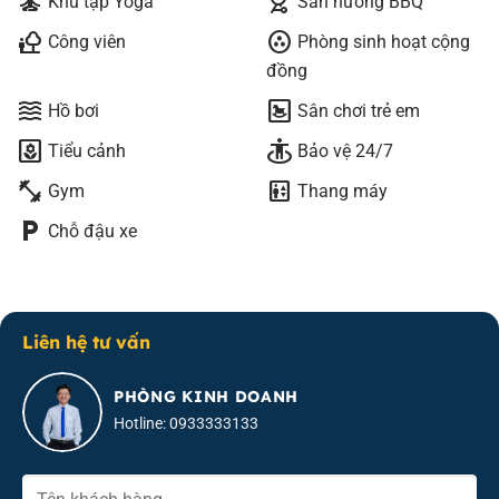
self_improvement
outdoor_grill
Khu tập Yoga
Sân nướng BBQ
nature_people
communities
Công viên
Phòng sinh hoạt cộng
đồng
waves
bedroom_baby
Hồ bơi
Sân chơi trẻ em
yard
guardian
Tiểu cảnh
Bảo vệ 24/7
fitness_center
elevator
Gym
Thang máy
local_parking
Chỗ đậu xe
Liên hệ tư vấn
PHÒNG KINH DOANH
Hotline: 0933333133