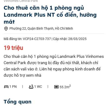
Vinhomes Central Park
Cho thuê căn hộ 1 phòng ngủ
Landmark Plus NT cố điển, hướng
mát
home_pin
Phường 22, Quận Bình Thạnh, Hồ Chí Minh
Mã đăng tin: VCP24-C2703-737 |
Cập nhật: 28/03/2025
19 triệu
Cho thuê căn hộ 1 phòng ngủ Landmark Plus Vinhomes
Central Park được trang bị đầy đủ nội thất, khách chỉ
cần xách vali vào ở. Liên hệ ngay phòng kinh doanh để
được hỗ trợ xem nhà
bed
bathtub
capture
2
1 PN
1 WC
55.2m
Tổng quan