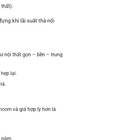
thất).
ựng khi lãi suất thả nổi
ư nội thất gọn – bền – trung
hẹp lại.
hà.
incom và giá hợp lý hơn là
u năm.