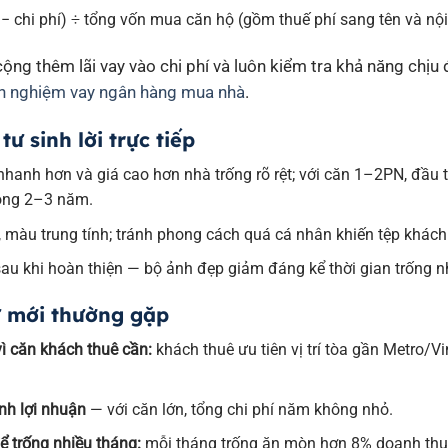
− chi phí) ÷ tổng vốn mua căn hộ (gồm thuế phí sang tên và nội 
ng thêm lãi vay vào chi phí và luôn kiểm tra khả năng chịu đ
h nghiệm vay ngân hàng mua nhà
.
ư sinh lời trực tiếp
hanh hơn và giá cao hơn nhà trống rõ rệt; với căn 1–2PN, đầu t
rong 2–3 năm.
hế, màu trung tính; tránh phong cách quá cá nhân khiến tệp khách 
u khi hoàn thiện — bộ ảnh đẹp giảm đáng kể thời gian trống n
ư mới thường gặp
ì căn khách thuê cần:
khách thuê ưu tiên vị trí tòa gần Metro/V
nh lợi nhuận
— với căn lớn, tổng chi phí năm không nhỏ.
ể trống nhiều tháng:
mỗi tháng trống ăn mòn hơn 8% doanh th