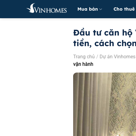
Bỏ
Mua bán
Cho thuê
qua
nội
dung
Đầu tư căn hộ 
tiền, cách chọ
Trang chủ
/
Dự án Vinhomes
vận hành