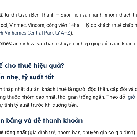
u:
từ khi tuyến Bến Thành – Suối Tiên vận hành, nhóm khách thuê
ool, Vinmec, Vincom, công viên 14ha — lý do khách thuê chấp 
ích Vinhomes Central Park từ A–Z
).
omes:
an ninh và vận hành chuyên nghiệp giúp giữ chân khách t
ể cho thuê hiệu quả?
 nhẹ, tỷ suất tốt
 thấp nhất dự án, khách thuê là người độc thân, cặp đôi và 
ờng thuộc nhóm cao nhất, thời gian trống ngắn. Theo dõi
giỏ
ự tính tỷ suất trước khi xuống tiền.
ân bằng và dễ thanh khoản
uê rộng nhất
(gia đình trẻ, nhóm bạn, chuyên gia có gia đình).