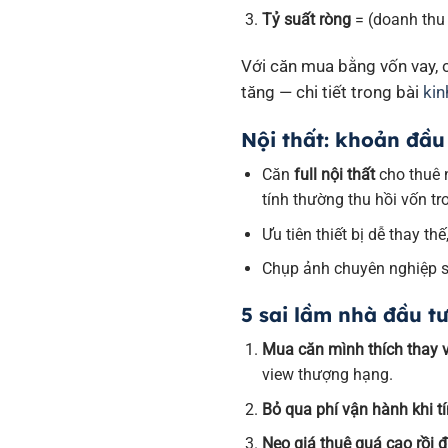
Tỷ suất ròng
= (doanh thu 
Với căn mua bằng vốn vay, cộ
tăng — chi tiết trong bài
kin
Nội thất: khoản đầu t
Căn
full nội thất
cho thuê n
tính thường thu hồi vốn t
Ưu tiên thiết bị dễ thay t
Chụp ảnh chuyên nghiệp sa
5 sai lầm nhà đầu t
Mua căn mình thích thay v
view thượng hạng.
Bỏ qua phí vận hành khi tí
Neo giá thuê quá cao rồi đ