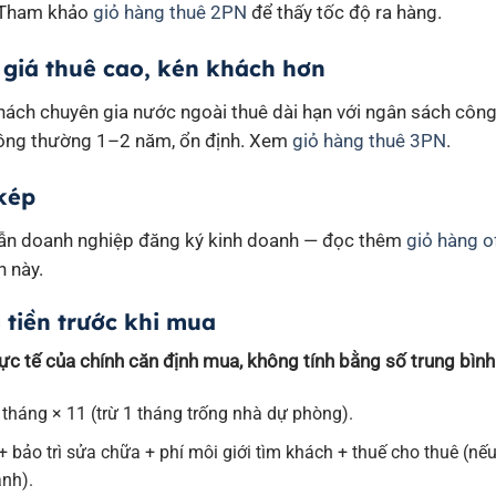
. Tham khảo
giỏ hàng thuê 2PN
để thấy tốc độ ra hàng.
giá thuê cao, kén khách hơn
ch chuyên gia nước ngoài thuê dài hạn với ngân sách công t
ồng thường 1–2 năm, ổn định. Xem
giỏ hàng thuê 3PN
.
 kép
lẫn doanh nghiệp đăng ký kinh doanh — đọc thêm
giỏ hàng of
h này.
 tiền trước khi mua
ực tế của chính căn định mua, không tính bằng số trung bình 
 tháng × 11 (trừ 1 tháng trống nhà dự phòng).
+ bảo trì sửa chữa + phí môi giới tìm khách + thuế cho thuê (n
ành).