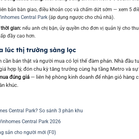
iên bản bàn giao, điều khoản cọc và chấm dứt sớm — xem 5 điề
Vinhomes Central Park
(áp dụng ngược cho chủ nhà).
thời gian:
nếu anh chị bận, ủy quyền cho đơn vị quản lý cho th
ệ lấp đầy cao hơn.
 lúc thị trường sàng lọc
án cần bán thật và người mua có lợi thế đàm phán. Nhà đầu t
 giá hợp lý, đón chu kỳ tăng trưởng cùng hạ tầng Metro và s
mua đúng giá
— liên hệ phòng kinh doanh để nhận giỏ hàng c
ân khúc.
es Central Park? So sánh 3 phân khu
Vinhomes Central Park 2026
g sản cho người mới (F0)