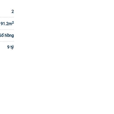
2
2
91.2m
Sổ hồng
9 tỷ