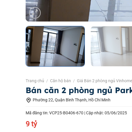
Trang chủ
/
Căn hộ bán
/
Giá Bán 2 phòng ngủ Vinhome
Bán căn 2 phòng ngủ Park
home_pin
Phường 22, Quận Bình Thạnh, Hồ Chí Minh
Mã đăng tin: VCP25-B0406-670 |
Cập nhật: 05/06/2025
9 tỷ