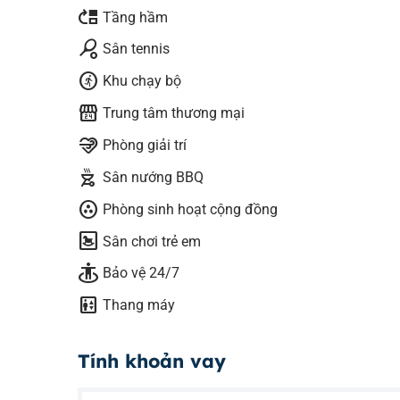
move_up
Tầng hầm
sports_tennis
Sân tennis
run_circle
Khu chạy bộ
local_convenience_store
Trung tâm thương mại
relax
Phòng giải trí
outdoor_grill
Sân nướng BBQ
communities
Phòng sinh hoạt cộng đồng
bedroom_baby
Sân chơi trẻ em
guardian
Bảo vệ 24/7
elevator
Thang máy
Tính khoản vay