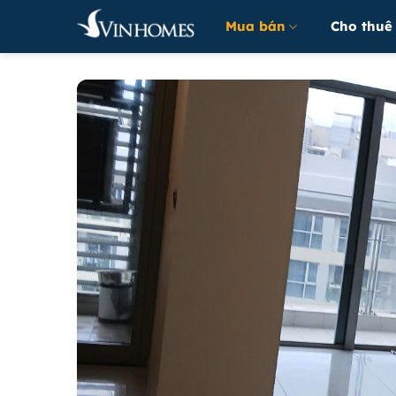
Bỏ
Mua bán
Cho thuê
qua
nội
dung