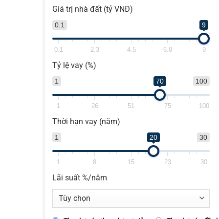
Giá trị nhà đất (tỷ VNĐ)
0.1
9
0.1
2.3
4.5
6.8
9
Tỷ lệ vay (%)
1
70
100
1
26
51
75
100
Thời hạn vay (năm)
1
20
30
1
8
15
23
30
Lãi suất %/năm