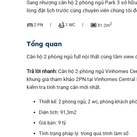
Sang nhượng căn hộ 2 phòng ngủ Park 3 sở hữu t
lòng đặt lịch trước cùng chuyên viên chúng tôi đ
bed
bathtub
capture
2
2 PN
1 WC
91.2m
Tổng quan
Căn hộ 2 phòng ngủ full nội thất cùng tầm view 
Trả lời nhanh:
Căn hộ 2 phòng ngủ Vinhomes Cent
khung giá tham khảo 2PN tại Vinhomes Central P
kiểm tra tình trạng căn mới nhất.
Thiết kế: 2 phòng ngủ, 2 wc, phòng khách phò
Diện tích: 91,3m2
Giá bán: 9 tỷ
Tình trạng pháp lý: trong quá trình làm sổ