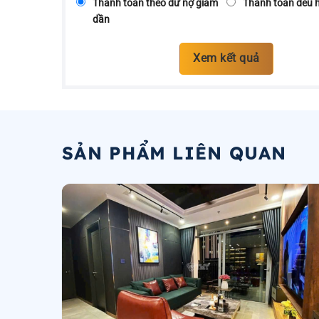
Thanh toán theo dư nợ giảm
Thanh toán đều 
dần
Xem kết quả
SẢN PHẨM LIÊN QUAN