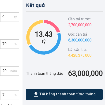
Kết quả
tỷ
Cần trả trước:
2,700,000,000
13.43
Gốc cần trả
6,300,000,000
tỷ
%
Lãi cần trả:
4,428,375,000
năm
63,000,000
Thanh toán tháng đầu
download_2
Tải bảng thanh toán từng tháng
%