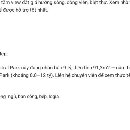
ầm view đắt giá hướng sông, công viên, biệt thự. Xem nhà 
ể được hỗ trợ tốt nhất.
đẹp:
ral Park này đang chào bán 9 tỷ, diện tích 91,3m2 — nằm t
ark (khoảng 8.8–12 tỷ). Liên hệ chuyên viên để xem thực t
ng ngủ, ban công, bếp, logia