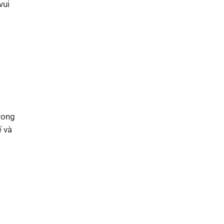
vui
rong
ế và