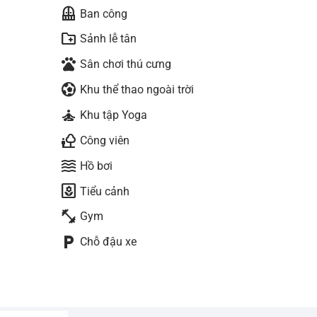
balcony
Ban công
create_new_folder
Sảnh lễ tân
pets
Sân chơi thú cưng
sports_and_outdoors
Khu thể thao ngoài trời
self_improvement
Khu tập Yoga
nature_people
Công viên
waves
Hồ bơi
yard
Tiểu cảnh
fitness_center
Gym
local_parking
Chỗ đậu xe