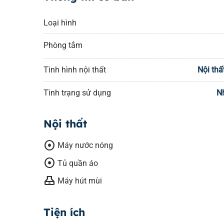
Loại hình
Phòng tắm
Tình hình nội thất
Nội thấ
Tình trạng sử dụng
N
Nội thất
adjust
Máy nước nóng
adjust
Tủ quần áo
range_hood
Máy hút mùi
Tiện ích