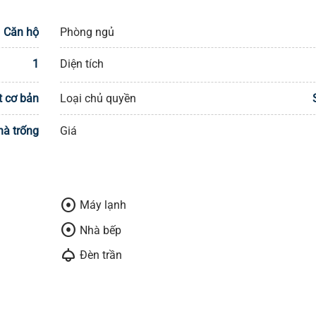
Căn hộ
Phòng ngủ
1
Diện tích
t cơ bản
Loại chủ quyền
hà trống
Giá
adjust
Máy lạnh
adjust
Nhà bếp
light
Đèn trần