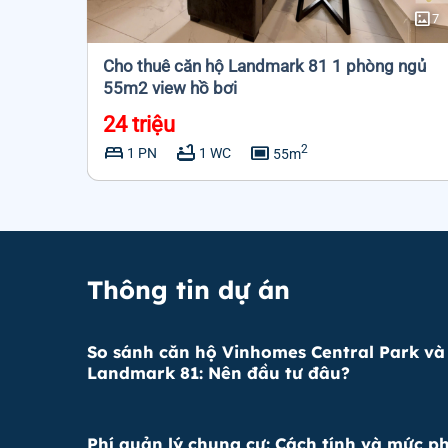
imagesmode
imagesmode
4
7
 ngủ
Cho thuê căn hộ Landmark 81 1 phòng ngủ
55m2 view hồ bơi
24 triệu
bed
bathtub
capture
2
1 PN
1 WC
55m
Thông tin dự án
So sánh căn hộ Vinhomes Central Park và
Landmark 81: Nên đầu tư đâu?
Phí quản lý chung cư: Cách tính và mức ph