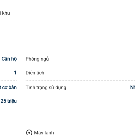
i khu
Căn hộ
Phòng ngủ
1
Diện tích
t cơ bản
Tình trạng sử dụng
Nh
25 triệu
adjust
Máy lạnh