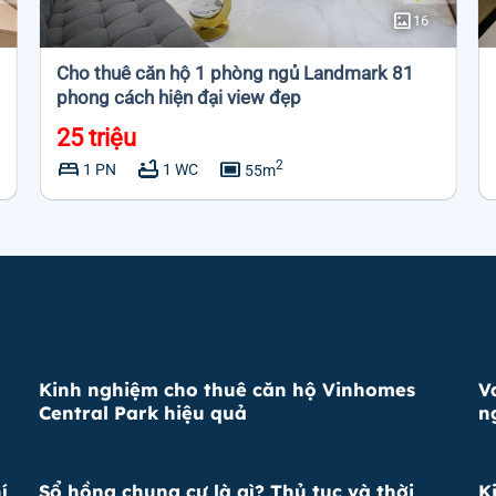
imagesmode
16
Cho thuê căn hộ 1 phòng ngủ Landmark 81
phong cách hiện đại view đẹp
25 triệu
bed
bathtub
capture
2
1 PN
1 WC
55m
Kinh nghiệm cho thuê căn hộ Vinhomes
V
Central Park hiệu quả
n
í
Sổ hồng chung cư là gì? Thủ tục và thời
K