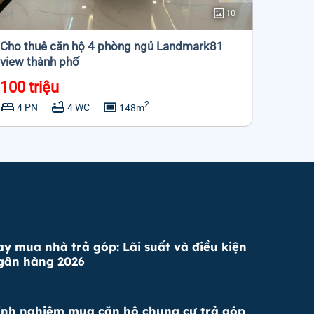
imagesmode
10
Cho thuê căn hộ 4 phòng ngủ Landmark81
Cho th
view thành phố
81 vie
triệu/
100 triệu
26 tr
bed
bathtub
capture
bed
2
4 PN
4 WC
1 P
148m
ay mua nhà trả góp: Lãi suất và điều kiện
gân hàng 2026
inh nghiệm mua căn hộ chung cư trả góp