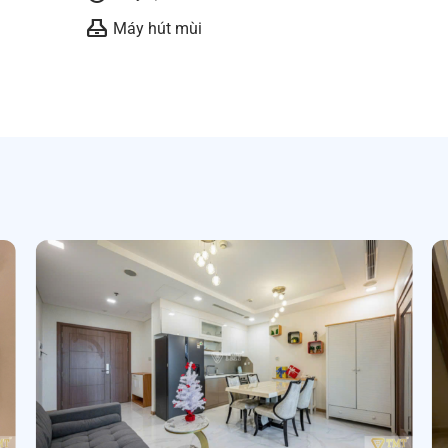
range_hood
Máy hút mùi