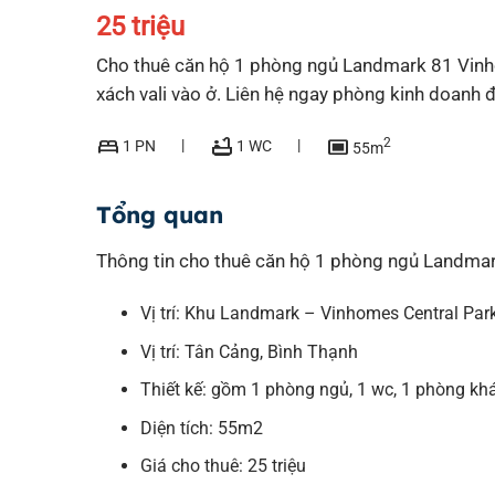
25 triệu
Cho thuê căn hộ 1 phòng ngủ Landmark 81 Vinhom
xách vali vào ở. Liên hệ ngay phòng kinh doanh
bed
bathtub
capture
2
1 PN
1 WC
55m
Tổng quan
Thông tin cho thuê căn hộ 1 phòng ngủ Landma
Vị trí: Khu Landmark – Vinhomes Central Par
Vị trí: Tân Cảng, Bình Thạnh
Thiết kế: gồm 1 phòng ngủ, 1 wc, 1 phòng khá
Diện tích: 55m2
Giá cho thuê: 25 triệu