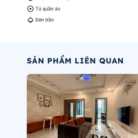
adjust
Tủ quần áo
light
Đèn trần
SẢN PHẨM LIÊN QUAN