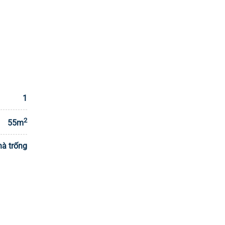
1
2
55m
à trống