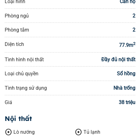
Loại hình
Căn hộ
Phòng ngủ
2
Phòng tắm
2
Diện tích
2
77.9m
Tình hình nội thất
Đầy đủ nội thất
Loại chủ quyền
Sổ hồng
Tình trạng sử dụng
Nhà trống
Giá
38 triệu
Nội thất
adjust
adjust
Lò nướng
Tủ lạnh