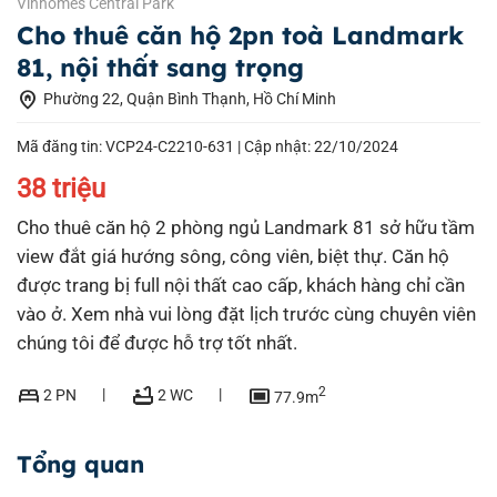
Vinhomes Central Park
Cho thuê căn hộ 2pn toà Landmark
81, nội thất sang trọng
home_pin
Phường 22, Quận Bình Thạnh, Hồ Chí Minh
Mã đăng tin: VCP24-C2210-631 |
Cập nhật: 22/10/2024
38 triệu
Cho thuê căn hộ 2 phòng ngủ Landmark 81 sở hữu tầm
view đắt giá hướng sông, công viên, biệt thự. Căn hộ
được trang bị full nội thất cao cấp, khách hàng chỉ cần
vào ở. Xem nhà vui lòng đặt lịch trước cùng chuyên viên
chúng tôi để được hỗ trợ tốt nhất.
bed
bathtub
capture
2
2 PN
2 WC
77.9m
Tổng quan