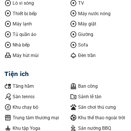
adjust
adjust
Lò vi sóng
TV
adjust
adjust
Thiết bị bếp
Máy nước nóng
adjust
adjust
Máy lạnh
Máy giặt
adjust
adjust
Tủ quần áo
Giường
adjust
adjust
Nhà bếp
Sofa
range_hood
light
Máy hút mùi
Đèn trần
Tiện ích
move_up
balcony
Tầng hầm
Ban công
sports_tennis
create_new_folder
Sân tennis
Sảnh lễ tân
run_circle
pets
Khu chạy bộ
Sân chơi thú cưng
local_convenience_store
sports_and_outdoors
Trung tâm thương mại
Khu thể thao ngoài trời
self_improvement
outdoor_grill
Khu tập Yoga
Sân nướng BBQ