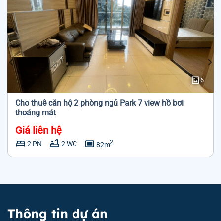
imagesmode
6
Cho thuê căn hộ 2 phòng ngủ Park 7 view hồ bơi
thoáng mát
Giá liên hệ
bed
bathtub
capture
2
2 PN
2 WC
82m
Thông tin dự án