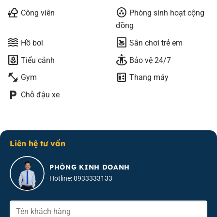
nature_people
communities
Công viên
Phòng sinh hoạt cộng
đồng
waves
bedroom_baby
Hồ bơi
Sân chơi trẻ em
yard
guardian
Tiểu cảnh
Bảo vệ 24/7
fitness_center
elevator
Gym
Thang máy
local_parking
Chỗ đậu xe
Liên hệ tư vấn
PHÒNG KINH DOANH
Hotline: 0933333133