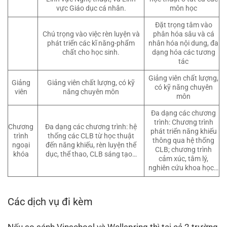
vực Giáo dục cá nhân.
môn học
Đặt trọng tâm vào
Chú trọng vào việc rèn luyện và
phân hóa sâu và cá
phát triển các kĩ năng-phẩm
nhân hóa nội dung, đa
chất cho học sinh.
dạng hóa các tương
tác
Giảng viên chất lượng,
Giảng
Giảng viên chất lượng, có kỹ
có kỹ năng chuyên
viên
năng chuyên môn
môn
Đa dạng các chương
trình: Chương trình
Chương
Đa dạng các chương trình: hệ
phát triển năng khiếu
trình
thống các CLB từ học thuật
thông qua hệ thống
ngoại
đến năng khiếu, rèn luyện thể
CLB; chương trình
khóa
dục, thể thao, CLB sáng tạo…
cảm xúc, tâm lý,
nghiên cứu khoa học…
Các dịch vụ đi kèm
Nếu so sánh Vinschool và Wellspring thì tại cả 2 trường