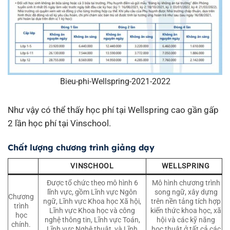
Bieu-phi-Wellspring-2021-2022
Như vậy có thể thấy học phí tại Wellspring cao gần gấp
2 lần học phí tại Vinschool.
Chất lượng chương trình giảng dạy
VINSCHOOL
WELLSPRING
Được tổ chức theo mô hình 6
Mô hình chương trình
lĩnh vực, gồm Lĩnh vực Ngôn
song ngữ, xây dựng
Chương
ngữ, Lĩnh vực Khoa học Xã hội,
trên nền tảng tích hợp
trình
Lĩnh vực Khoa học và công
kiến thức khoa học, xã
học
nghệ thông tin, Lĩnh vực Toán,
hội và các kỹ năng
chính.
Lĩnh vực Nghệ thuật, và Lĩnh
học thuật ở tất cả các