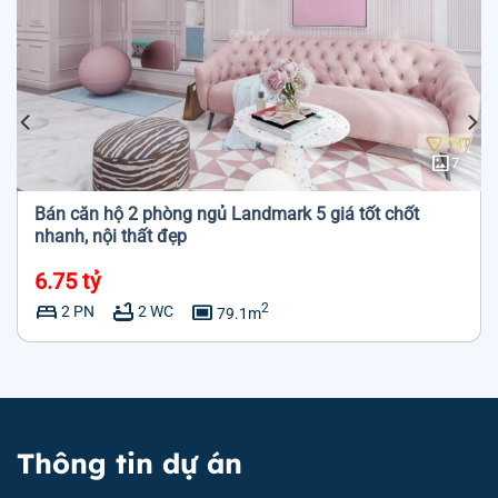
imagesmode
7
Bán căn hộ 2 phòng ngủ Landmark 5 giá tốt chốt
nhanh, nội thất đẹp
6.75 tỷ
bed
bathtub
capture
2
2 PN
2 WC
79.1m
Thông tin dự án