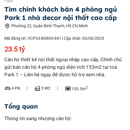
Park
Tìm chính khách bán 4 phòng ngủ
Park 1 nhà decor nội thất cao cấp
home_pin
Phường 22, Quận Bình Thạnh, Hồ Chí Minh
Mã đăng tin: VCP24-B0804-841 |
Cập nhật: 03/06/2025
23.5 tỷ
Căn hộ thiết kế nội thất ngoại nhập cao cấp, Chính chủ
gửi bán căn hộ 4 phòng ngủ diện tích 153m2 tại toà
Park 1 – Liên hệ ngay để được hỗ trợ xem nhà.
bed
bathtub
capture
2
4 PN
3 WC
153.5m
Tổng quan
Thông tin sang nhượng căn hộ: