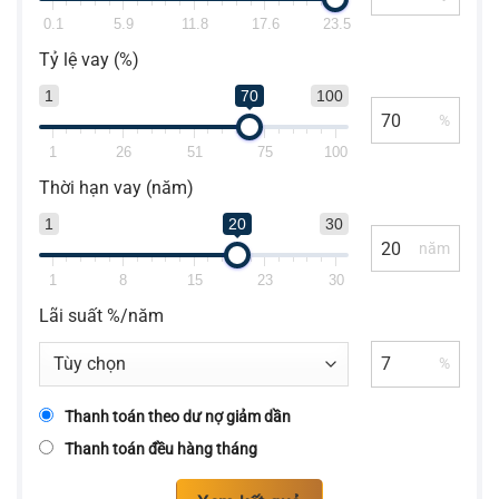
0.1
5.9
11.8
17.6
23.5
Tỷ lệ vay (%)
1
70
100
%
1
26
51
75
100
Thời hạn vay (năm)
1
20
30
năm
1
8
15
23
30
Lãi suất %/năm
%
Thanh toán theo dư nợ giảm dần
Thanh toán đều hàng tháng