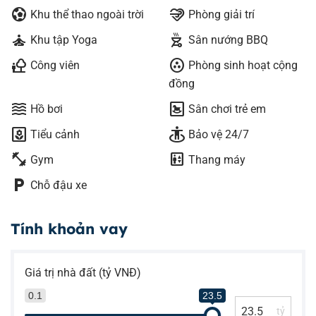
sports_and_outdoors
relax
Khu thể thao ngoài trời
Phòng giải trí
self_improvement
outdoor_grill
Khu tập Yoga
Sân nướng BBQ
nature_people
communities
Công viên
Phòng sinh hoạt cộng
đồng
waves
bedroom_baby
Hồ bơi
Sân chơi trẻ em
yard
guardian
Tiểu cảnh
Bảo vệ 24/7
fitness_center
elevator
Gym
Thang máy
local_parking
Chỗ đậu xe
Tính khoản vay
Giá trị nhà đất (tỷ VNĐ)
0.1
23.5
tỷ