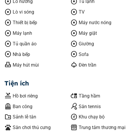
adjust
adjust
Lò nướng
Tủ lạnh
adjust
adjust
Lò vi sóng
TV
adjust
adjust
Thiết bị bếp
Máy nước nóng
adjust
adjust
Máy lạnh
Máy giặt
adjust
adjust
Tủ quần áo
Giường
adjust
adjust
Nhà bếp
Sofa
range_hood
light
Máy hút mùi
Đèn trần
Tiện ích
pool
move_up
Hồ bơi riêng
Tầng hầm
balcony
sports_tennis
Ban công
Sân tennis
create_new_folder
run_circle
Sảnh lễ tân
Khu chạy bộ
pets
local_convenience_store
Sân chơi thú cưng
Trung tâm thương mại