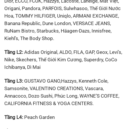
Dior, ECCO, FCUK, Hazzys, Lacoste, Laneige, Mắt Việt,
Origani, Pandora, PARFOIS, Sulwhasoo, Thế Giới Nước
Hoa, TOMMY HILFIGER, Uniqlo, ARMANI EXCHANGE,
Banana Republic, Dune London, VERSACE JEANS,
RuNam Bistro, Starbucks, Häagen-Dazs, Innisfree,
Kiehl’s, The Body Shop.
Tầng L2:
Adidas Original, ALDO, FILA, GAP, Geox, Levi’s,
Nike, Skechers, Thế Giới Kim Cương, Superdry, CoCo
Ichibanya, Dì Mai
Tầng L3:
GUSTAVO GANO,Hazzys, Kenneth Cole,
Samsonite, VALENTINO CREATIONS, Vascara,
Annacoco, Dozo Sushi, Phúc Long, WAYNE’S COFFEE,
CALIFORNIA FITNESS & YOGA CENTERS.
Tầng L4:
Peach Garden