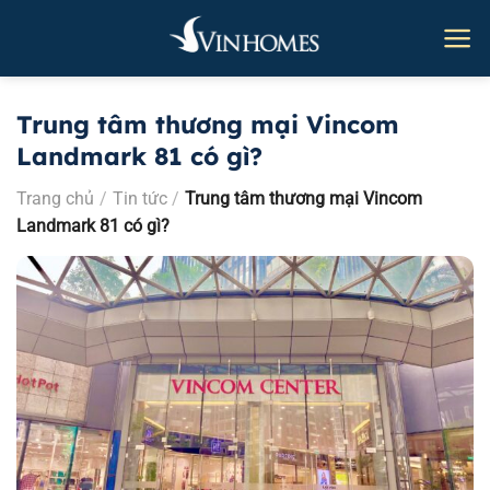
Bỏ
qua
nội
dung
Trung tâm thương mại Vincom
Landmark 81 có gì?
Trang chủ
/
Tin tức
/
Trung tâm thương mại Vincom
Landmark 81 có gì?